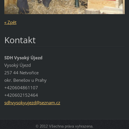
« Zpět
Kontakt
SDH Vysoký Újezd
Vysoký Újezd
257 44 Netvořice
okr. Benešov u Prahy
+420604861107
+420602152464
sdhvysok
yujezd@s
eznam.cz
© 2012 Všechna práva vyhrazena.